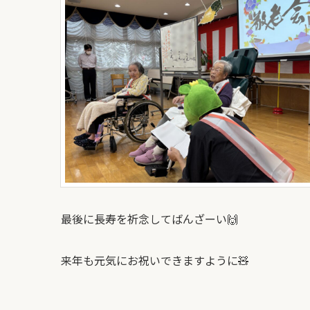
最後に長寿を祈念してばんざーい🙌
来年も元気にお祝いできますように🧸