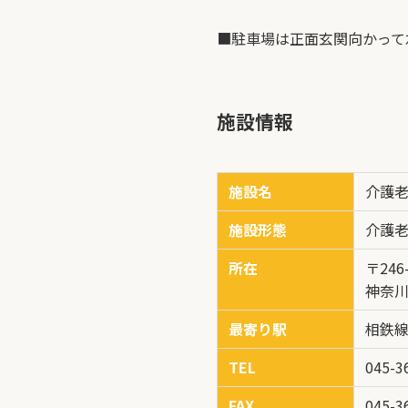
■駐車場は正面玄関向かって
施設情報
施設名
介護老
施設形態
介護
所在
〒246
神奈川
最寄り駅
相鉄線
TEL
045-3
FAX
045-3